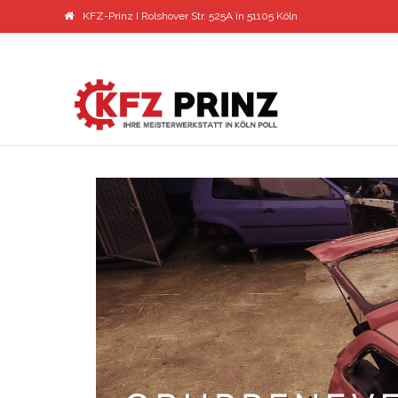
KFZ-Prinz I Rolshover Str. 525A in 51105 Köln