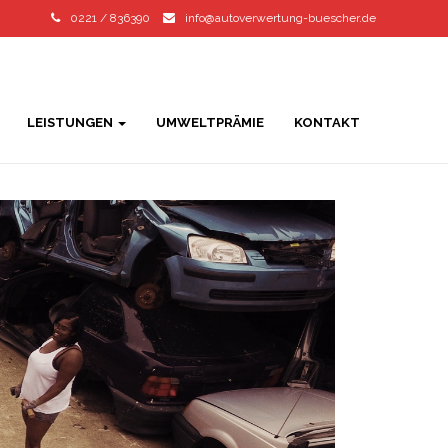
0221 / 836390
info@autoverwertung-buescher.de
LEISTUNGEN
UMWELTPRÄMIE
KONTAKT