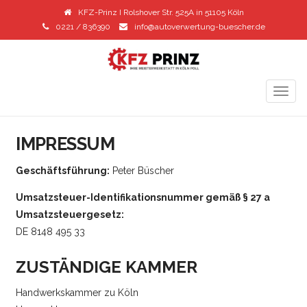
KFZ-Prinz I Rolshover Str. 525A in 51105 Köln
0221 / 836390
info@autoverwertung-buescher.de
TOGG
NAVIG
IMPRESSUM
Geschäftsführung:
Peter Büscher
Umsatzsteuer-Identifikationsnummer gemäß § 27 a
Umsatzsteuergesetz:
DE 8148 495 33
ZUSTÄNDIGE KAMMER
Handwerkskammer zu Köln